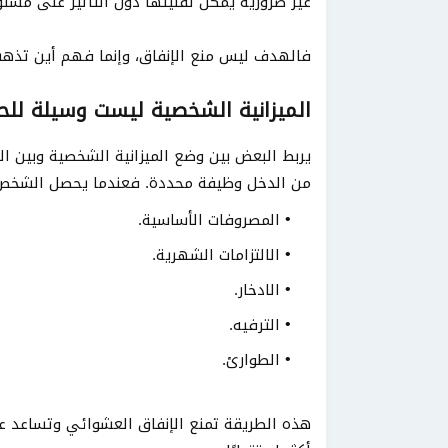
غير ضرورية يمكن تقليلها دون التأثير على مستو
فالهدف ليس منع الإنفاق، وإنما فهم أين تذهب
الميزانية الشخصية ليست وسيلة للح
يربط البعض بين وضع الميزانية الشخصية وبين الح
من الدخل وظيفة محددة. فعندما يحصل الشخص ع
المصروفات الأساسية.
الالتزامات الشهرية.
الادخار.
الترفيه.
الطوارئ.
هذه الطريقة تمنع الإنفاق العشوائي وتساعد عل