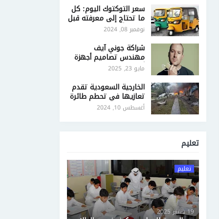
سعر التوكتوك اليوم: كل
ما تحتاج إلى معرفته قبل
الشراء أو البيع
نوفمبر 08, 2024
شراكة جوني آيف
مهندس تصاميم أجهزة
أبل وOpenAI - ملامح
مايو 23, 2025
ثورة جديدة في تصميم
أجهزة الذكاء الاصطناعي
الخارجية السعودية تقدم
تعازيها في تحطم طائرة
ركاب برازيلية تقل 62
أغسطس 10, 2024
شخصًا
تعليم
تعليم
19 شتنبر 2025