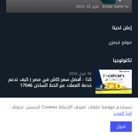
by
Emad Samir
-
مايو 02, 2024
إعلن لدينا
موقع قرمزي
تكنولوجيا
30 أبريل 2026
كذا - أفضل سعر كاش في مصر | كيف تدعم
خدمة العملاء عبر الخط الساخن 17046
12 غشت 2025
يستخدم موقعنا ملفات تعريف الارتباط Cookies لتحسين تجربتك.
قبل فيسبوك.. ما هي منصات التواصل التي
إقرأ المزيد
كانت متداولة؟ وكيف اشتهرت!
قبول
05 يوليوز 2025
صراع العمالقة: غوغل تستأنف حكمًا في