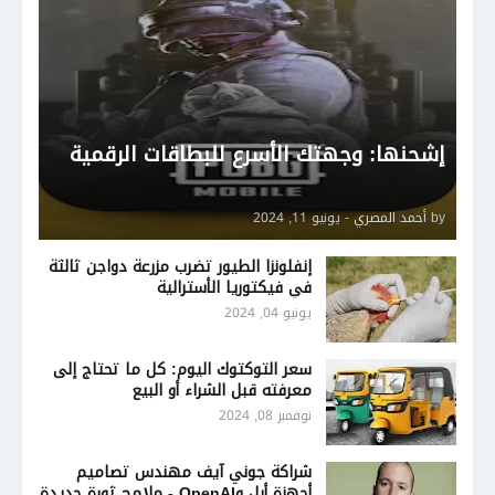
إشحنها: وجهتك الأسرع للبطاقات الرقمية
by
أحمد المصري
-
يونيو 11, 2024
إنفلونزا الطيور تضرب مزرعة دواجن ثالثة
في فيكتوريا الأسترالية
يونيو 04, 2024
سعر التوكتوك اليوم: كل ما تحتاج إلى
معرفته قبل الشراء أو البيع
نوفمبر 08, 2024
شراكة جوني آيف مهندس تصاميم
أجهزة أبل وOpenAI - ملامح ثورة جديدة