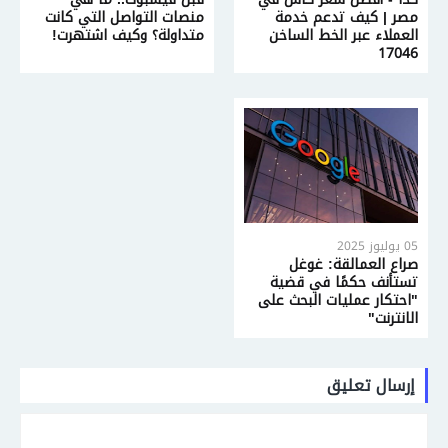
مصر | كيف تدعم خدمة
منصات التواصل التي كانت
العملاء عبر الخط الساخن
متداولة؟ وكيف اشتهرت!
17046
05 يوليوز 2025
صراع العمالقة: غوغل
تستأنف حكمًا في قضية
"احتكار عمليات البحث على
الانترنت"
إرسال تعليق