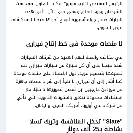
الرئيس التنفيذي لـ"ليب موتور" بفكرة التعاون، فقد نفت
الشركتان وجود اتفاق رسمي حتى الآن. تأتي هذه
الزيارات ضمن جولة آسيوية أوسع أجراها فيجنا لاستكشاف
فرص السوق.
لا منصات موحدة في خط إنتاج فيراري
في مخالفة واضحة لنهج العديد من شركات السيارات،
شدد فيجنا على أن كل سيارة من سيارات فيراري يتم
تصنيعها بتصميم فريد، دون الاعتماد على منصات موحدة.
كما أشار إلى أن فيراري لا تلجأ إلى شراء منصات جاهزة
من موردين خارجيين، بل تفضل تطويرها داخليًا، مع
استثناءات محدودة تتعلق بالمكونات الثانوية التي تأتي
من شركاء في أوروبا، أمريكا، الصين، واليابان.
"Slate" تدخل المنافسة وتربك تسلا
بشاحنة بـ25 ألف دولار