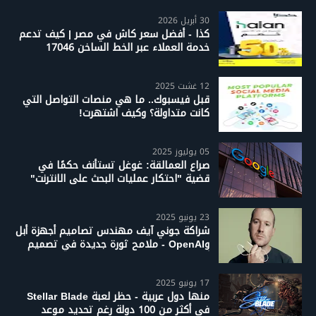
30 أبريل 2026
كذا - أفضل سعر كاش في مصر | كيف تدعم
خدمة العملاء عبر الخط الساخن 17046
12 غشت 2025
قبل فيسبوك.. ما هي منصات التواصل التي
كانت متداولة؟ وكيف اشتهرت!
05 يوليوز 2025
صراع العمالقة: غوغل تستأنف حكمًا في
قضية "احتكار عمليات البحث على الانترنت"
23 يونيو 2025
شراكة جوني آيف مهندس تصاميم أجهزة أبل
وOpenAI - ملامح ثورة جديدة في تصميم
أجهزة الذكاء الاصطناعي
17 يونيو 2025
منها دول عربية - حظر لعبة Stellar Blade
في أكثر من 100 دولة رغم تحديد موعد