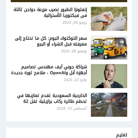
إنفلونزا الطيور تضرب مزرعة دواجن ثالثة
في فيكتوريا الأسترالية
يونيو 04, 2024
سعر التوكتوك اليوم: كل ما تحتاج إلى
معرفته قبل الشراء أو البيع
نوفمبر 08, 2024
شراكة جوني آيف مهندس تصاميم
أجهزة أبل وOpenAI - ملامح ثورة جديدة
في تصميم أجهزة الذكاء الاصطناعي
مايو 23, 2025
الخارجية السعودية تقدم تعازيها في
تحطم طائرة ركاب برازيلية تقل 62
شخصًا
أغسطس 10, 2024
تعليم