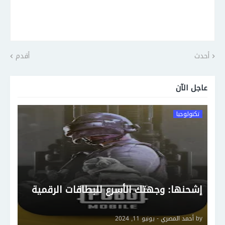
أحدث
أقدم
عاجل الآن
تكنولوجيا
إشحنها: وجهتك الأسرع للبطاقات الرقمية
by
أحمد المصري
-
يونيو 11, 2024