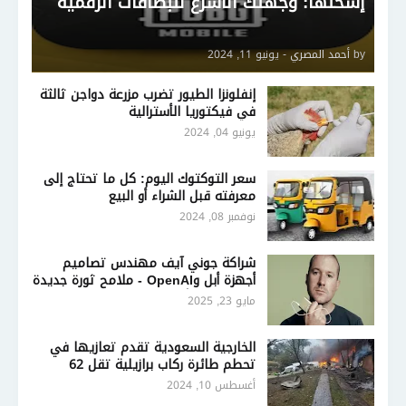
إشحنها: وجهتك الأسرع للبطاقات الرقمية
by
أحمد المصري
-
يونيو 11, 2024
إنفلونزا الطيور تضرب مزرعة دواجن ثالثة
في فيكتوريا الأسترالية
يونيو 04, 2024
سعر التوكتوك اليوم: كل ما تحتاج إلى
معرفته قبل الشراء أو البيع
نوفمبر 08, 2024
شراكة جوني آيف مهندس تصاميم
أجهزة أبل وOpenAI - ملامح ثورة جديدة
في تصميم أجهزة الذكاء الاصطناعي
مايو 23, 2025
الخارجية السعودية تقدم تعازيها في
تحطم طائرة ركاب برازيلية تقل 62
شخصًا
أغسطس 10, 2024