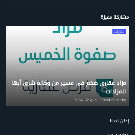
مشاركة مميزة
عقارات
مزاد عقاري ضخم في عسير من وكالة شرق أبها
للمزادات
by
Emad Samir
-
مايو 02, 2024
إعلن لدينا