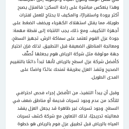
وهذا ينعكس مباشرة على راحة السكن؛ فالمنزل يصبح
أكثر برودة واستقرارًا، والمكيف لا يحتاج للعمل لفترات
طويلة، مما يقلل استهلاك الكهرباء ويخفف الضغط على
أجهزة التكييف. ومع ذلك، يجب الانتباه إلى نقطة مهمة:
جودة عزل الفوم تعتمد على سماكة الرش، تجهيز السطح،
ومعالجة المناطق الضعيفة قبل التطبيق. لذلك فإن اختيار
جهة موثوقة مثل شركة الرياض هوم يجعلها تُصنَّف
كأفضل شركة عزل اسطح بالرياض لأنها تبدأ دائمًا بالتقييم
الصحيح وتنفذ العزل بطريقة تمنحك عائدًا واضحًا على
المدى الطويل.
وقبل أن يبدأ التنفيذ، من الأفضل إجراء فحص احترافي
للتأكد من عدم وجود تسربات قديمة أو مناطق ضعف في
السطح. وجود تسربات غير ظاهرة قد يجعل العزل يفقد
فعاليته تدريجيًا، لذلك التعاون مع شركة كشف تسربات
المياه بالرياض قبل تطبيق عزل فوم بالرياض هو خطوة