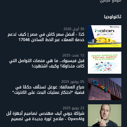
موقع قرمزي
تكنولوجيا
30 أبريل 2026
كذا - أفضل سعر كاش في مصر | كيف تدعم
خدمة العملاء عبر الخط الساخن 17046
12 غشت 2025
قبل فيسبوك.. ما هي منصات التواصل التي
كانت متداولة؟ وكيف اشتهرت!
05 يوليوز 2025
صراع العمالقة: غوغل تستأنف حكمًا في
قضية "احتكار عمليات البحث على الانترنت"
23 يونيو 2025
شراكة جوني آيف مهندس تصاميم أجهزة أبل
وOpenAI - ملامح ثورة جديدة في تصميم
أجهزة الذكاء الاصطناعي