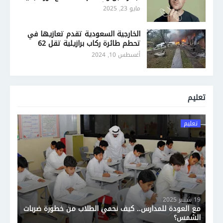
في تصميم أجهزة الذكاء الاصطناعي
مايو 23, 2025
الخارجية السعودية تقدم تعازيها في
تحطم طائرة ركاب برازيلية تقل 62
شخصًا
أغسطس 10, 2024
تعليم
تعليم
19 شتنبر 2025
مع العودة للمدارس.. كيف نحمي الطلاب من خطورة ضربات
الشمس؟