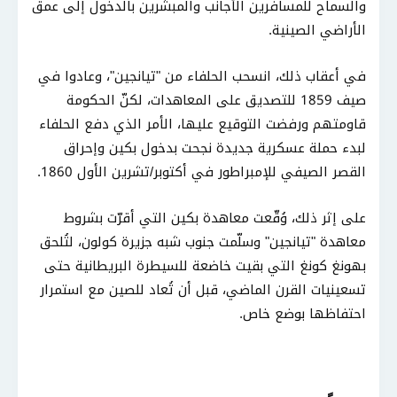
والسماح للمسافرين الأجانب والمبشّرين بالدخول إلى عمق
الأراضي الصينية.
في أعقاب ذلك، انسحب الحلفاء من "تيانجين"، وعادوا في
صيف 1859 للتصديق على المعاهدات، لكنّ الحكومة
قاومتهم ورفضت التوقيع عليها، الأمر الذي دفع الحلفاء
لبدء حملة عسكرية جديدة نجحت بدخول بكين وإحراق
القصر الصيفي للإمبراطور في أكتوبر/تشرين الأول 1860.
على إثر ذلك، وُقّعت معاهدة بكين التي أقرّت بشروط
معاهدة "تيانجين" وسلّمت جنوب شبه جزيرة كولون، لتُلحق
بهونغ كونغ التي بقيت خاضعة للسيطرة البريطانية حتى
تسعينيات القرن الماضي، قبل أن تُعاد للصين مع استمرار
احتفاظها بوضع خاص.