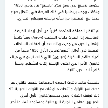
حكومة تشينغ في قمع تمرّد "تايبينغ" بين عامي 1850
و1864، وجدت بريطانيا في ذلك الفرصة في إشعال صراع
جديد مع الصينيين من شأنه توسعة نفوذهم التجاري.
لم تنتظر المملكة المتحدة كثيراً من أجل إيجاد الذريعة
المناسبة، إذا اعتبرت حادثة السفينة (Arrow) سبباً كافياً
لإشعال الحرب من جديد، وذلك بعد أن اعتقلت السلطات
الصينية في أوائل أكتوبر/تشرين الأول 1856 بعضاً من
أفراد طاقم السفينة (صينيون) التي كانت ترسو في ميناء
كانتون، الأمر الذي اعتبره الإنجليز إهانة لعلَمهم، وسبباً
كافياً لبدء حرب ثانية.
متحججةً بذلك، باشرت البحرية البريطانية بقصف كانتون عبر
مصبّ نهر اللؤلؤ، وأشعلت مناوشات مع القوات الصينية. تلا
ذلك توقف التجارة، وفي ديسمبر/كانون الأول أحرق
الصينيون معامل التجارة البريطانية ومستودعاتها، ما أدى