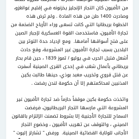
من الأفيون كان التجار الإنجليز يخزنونه في إقليم غوانغزو،
وصادرت 1400 طن من هذه المادة . ولم ترض هذه
الخطوة بريطانيا التي كانت تسعى وراء الأرباح الضخمة من
تجارة الأفيون، فاستخدمت القوة العسكرية لإجبار الصين
على فتح أسواقها أمامها. ومع ازدياد حدة التوتر بين
البلدين بسبب تجارة الأفيون غير المشروعة، وقع حادث
أشعل فتيل الحرب في يوليو / تموز 1839 ، حين قام بحار
بريطاني بأعمال شغب في إحدى القرى الصينية أسفرت
عن قتل قروي وتخريب معبد بوذي، حينها طالبت بكين
المذنبين لمحاكمتهم إلا أن حكومة لندن رفضت .
واتخذت حكومة بكين موقفاً حازماً ضد تجارة الأفيون غير
المشروعة التي مارسها التجار البريطانيون، فرفضت
السماح للتجارة الأجنبية إلا بشروط تضمنت الإلتزام بالقانون
الصيني ، والتوقف عن تهريب الأفيون ، وخضوع التجار
الأجانب للولاية القضائية الصينية. ورفض " تشارلز إليوت "