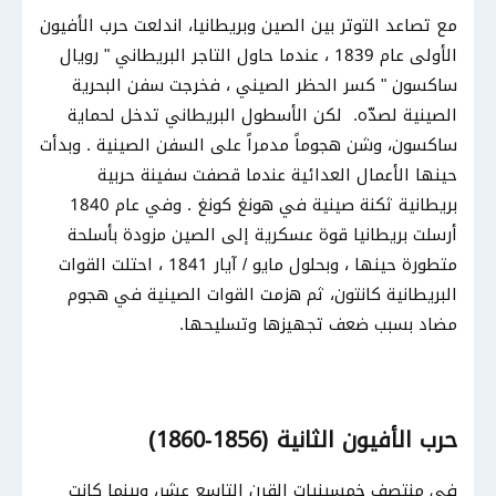
مع تصاعد التوتر بين الصين وبريطانيا، اندلعت حرب الأفيون
الأولى عام 1839 ، عندما حاول التاجر البريطاني " رويال
ساكسون " كسر الحظر الصيني ، فخرجت سفن البحرية
الصينية لصدّه. لكن الأسطول البريطاني تدخل لحماية
ساكسون، وشن هجوماً مدمراً على السفن الصينية . وبدأت
حينها الأعمال العدائية عندما قصفت سفينة حربية
بريطانية ثكنة صينية في هونغ كونغ . وفي عام 1840
أرسلت بريطانيا قوة عسكرية إلى الصين مزودة بأسلحة
متطورة حينها ، وبحلول مايو / آيار 1841 ، احتلت القوات
البريطانية كانتون، ثم هزمت القوات الصينية في هجوم
مضاد بسبب ضعف تجهيزها وتسليحها.
حرب الأفيون الثانية (1856-1860)
في منتصف خمسينيات القرن التاسع عشر، وبينما كانت