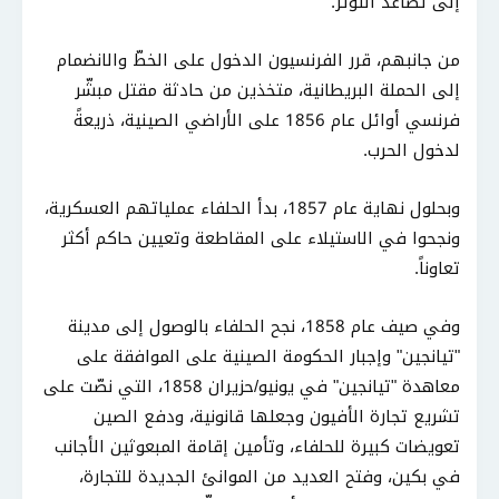
إلى تصاعد التوتر.
من جانبهم، قرر الفرنسيون الدخول على الخطّ والانضمام
إلى الحملة البريطانية، متخذين من حادثة مقتل مبشّر
فرنسي أوائل عام 1856 على الأراضي الصينية، ذريعةً
لدخول الحرب.
وبحلول نهاية عام 1857، بدأ الحلفاء عملياتهم العسكرية،
ونجحوا في الاستيلاء على المقاطعة وتعيين حاكم أكثر
تعاوناً.
وفي صيف عام 1858، نجح الحلفاء بالوصول إلى مدينة
"تيانجين" وإجبار الحكومة الصينية على الموافقة على
معاهدة "تيانجين" في يونيو/حزيران 1858، التي نصّت على
تشريع تجارة الأفيون وجعلها قانونية، ودفع الصين
تعويضات كبيرة للحلفاء، وتأمين إقامة المبعوثين الأجانب
في بكين، وفتح العديد من الموانئ الجديدة للتجارة،