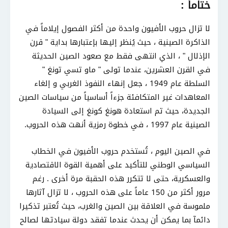
ختاماً :
لا تزال حروب الأفيون واحدة من أكثر الفصول إيلاماً في
الذاكرة الصينية ، حيث يُنظر إليها بإعتبارها بداية " قرن
الإذلال " ، الذي انتهى فقط مع صعود الصين الحديثة
في القرن العشرين، عندما تولى " ماو تسي تونغ "
السلطة عام 1949 ، جعل إنهاء النفوذ الغربي و إلغاء
المعاهدات غير المتكافئة جزءاً أساسياً من سياسات الصين
الجديدة، حيث تم استعادة هونغ كونغ إلى السيادة
الصينية عام 1997 ، في خطوة رمزية أنهت هذه الحروب.
في الصين اليوم ، تُستخدم حروب الأفيون في الخطاب
السياسي الوطني للتأكيد على أهمية القوة الاقتصادية
والعسكرية، حتى لا تتكرر هذه الحقبة مرة أخرى . رغم
مرور أكثر من 150 عاماً على هذه الحروب ، لا تزال آثارها
ملموسة في العلاقة بين الصين والغرب، حيث تُعتبر تذكيرا
دائمآ بما يمكن أن يحدث عندما تفقد دولة سيادتها لصالح