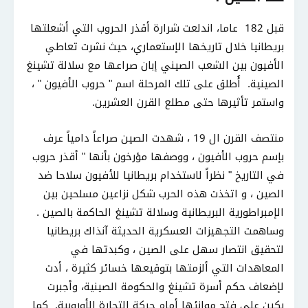
قبل 182 عاما، اندلعت شرارة أقذر الحروب التي أشعلتها
بريطانيا خلال تاريخها الإستعماري، حيث نشرت تعاطي
الأفيون بين الشعب الصيني إبان صراعها مع سلالة تشينغ
الصينية. أُطلق على تلك المرحلة اسم " حروب الأفيون " ،
واستمر تأثيرها حتى مطلع القرن العشرين.
منتصف القرن ال 19 ، شهدت الصين صراعاً دامياً عرف
بإسم حروب الأفيون ، ووصفها مؤرخون بأنها " أقذر حروب
في التاريخ " نظراً لاستخدام بريطانيا للأفيون سلاحا ضد
الصين ، و اتخذت هذه الحرب شكل نزاعين مسلحين بين
الإمبراطورية البريطانية وسلالة تشينغ الحاكمة بالصين .
وساهمت التجهيزات العسكرية الحديثة آنذاك بريطانيا
لتحقيق انتصار سهل على الصين ، وكبدتها في
المعاهدات التي ألزمتها بتوقيعها خسائر كثيرة ، أدت
لإضعاف حكم أسرة تشينغ والحكومة الصينية، وأجبرت
بكين على فتح موانئها أمام حركة التجارة الأوروبية. كما