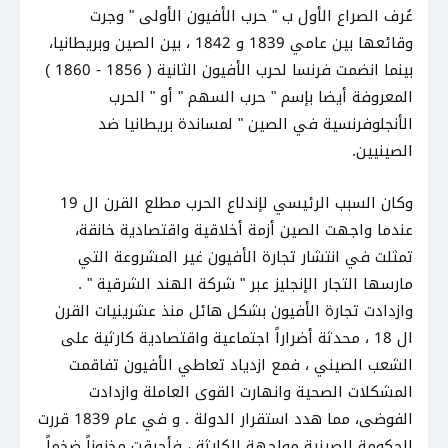
عُرف الصراع الأول ب " حرب الأفيون الأولى " وجرت
وقائعها بين عامي 1839 و 1842 ، بين الصين وبريطانيا،
بينما انضمت فرنسا لحرب الأفيون الثانية ( 1856 - 1860 )
المعروفة أيضا بإسم " حرب السهم " أو " الحرب
الأنجلوفرنسية في الصين " لمساندة بريطانيا ضد
الصينيين.
وكان السبب الرئيسي لإندلاع الحرب مطلع القرن ال 19
عندما واجهت الصين أزمة أخلاقية واقتصادية خانقة،
تمثلت في انتشار تجارة الأفيون غير المشروعة التي
مارسها التجار الإنجليز عبر " شركة الهند الشرقية " .
وازدادت تجارة الأفيون بشكل هائل منذ عشرينيات القرن
ال 18 ، محدثة أضراراً اجتماعية واقتصادية كارثية على
الشعب الصيني ، فمع ازدياد تعاطي الأفيون تفاقمت
المشكلات الصحية وانهارت القوى العاملة وازدادت
الفوضى، مما هدد استقرار الدولة . و في عام 1839 قررت
الحكومة الصينية مواجهة الكارثة ، فأحرقت مخزوناً ضخماً