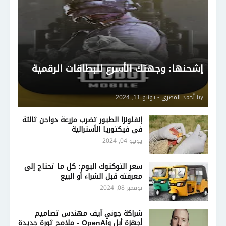
إشحنها: وجهتك الأسرع للبطاقات الرقمية
by
أحمد المصري
-
يونيو 11, 2024
إنفلونزا الطيور تضرب مزرعة دواجن ثالثة
في فيكتوريا الأسترالية
يونيو 04, 2024
سعر التوكتوك اليوم: كل ما تحتاج إلى
معرفته قبل الشراء أو البيع
نوفمبر 08, 2024
شراكة جوني آيف مهندس تصاميم
أجهزة أبل وOpenAI - ملامح ثورة جديدة