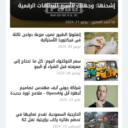
إشحنها: وجهتك الأسرع للبطاقات الرقمية
by
أحمد المصري
-
يونيو 11, 2024
إنفلونزا الطيور تضرب مزرعة دواجن ثالثة
في فيكتوريا الأسترالية
يونيو 04, 2024
سعر التوكتوك اليوم: كل ما تحتاج إلى
معرفته قبل الشراء أو البيع
نوفمبر 08, 2024
شراكة جوني آيف مهندس تصاميم
أجهزة أبل وOpenAI - ملامح ثورة جديدة
في تصميم أجهزة الذكاء الاصطناعي
مايو 23, 2025
الخارجية السعودية تقدم تعازيها في
تحطم طائرة ركاب برازيلية تقل 62
شخصًا
أغسطس 10, 2024