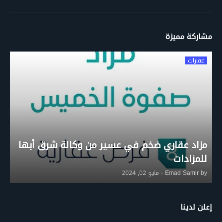
مشاركة مميزة
عقارات
مزاد عقاري ضخم في عسير من وكالة شرق أبها
للمزادات
by
Emad Samir
-
مايو 02, 2024
إعلن لدينا