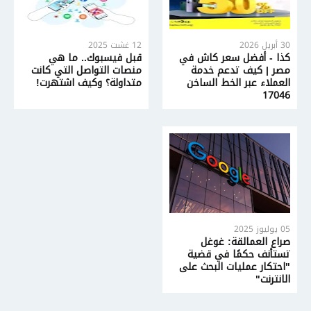
30 أبريل 2026
12 غشت 2025
كذا - أفضل سعر كاش في
قبل فيسبوك.. ما هي
مصر | كيف تدعم خدمة
منصات التواصل التي كانت
العملاء عبر الخط الساخن
متداولة؟ وكيف اشتهرت!
17046
05 يوليوز 2025
صراع العمالقة: غوغل
تستأنف حكمًا في قضية
"احتكار عمليات البحث على
الانترنت"