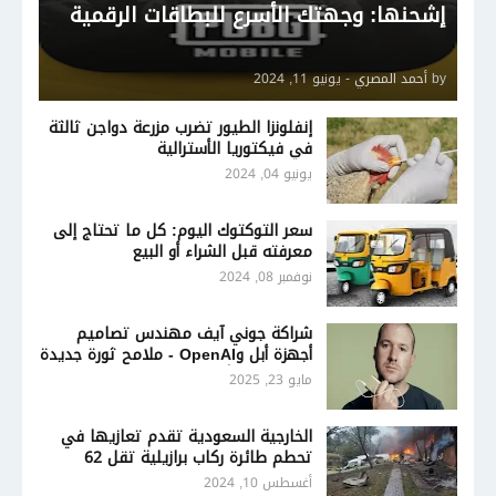
إشحنها: وجهتك الأسرع للبطاقات الرقمية
by
أحمد المصري
-
يونيو 11, 2024
إنفلونزا الطيور تضرب مزرعة دواجن ثالثة
في فيكتوريا الأسترالية
يونيو 04, 2024
سعر التوكتوك اليوم: كل ما تحتاج إلى
معرفته قبل الشراء أو البيع
نوفمبر 08, 2024
شراكة جوني آيف مهندس تصاميم
أجهزة أبل وOpenAI - ملامح ثورة جديدة
في تصميم أجهزة الذكاء الاصطناعي
مايو 23, 2025
الخارجية السعودية تقدم تعازيها في
تحطم طائرة ركاب برازيلية تقل 62
شخصًا
أغسطس 10, 2024