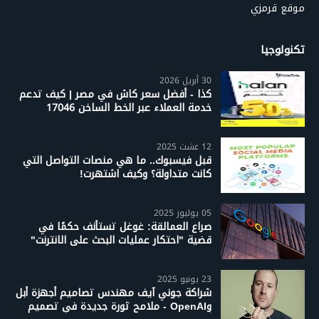
موقع قرمزي
تكنولوجيا
30 أبريل 2026
كذا - أفضل سعر كاش في مصر | كيف تدعم
خدمة العملاء عبر الخط الساخن 17046
12 غشت 2025
قبل فيسبوك.. ما هي منصات التواصل التي
كانت متداولة؟ وكيف اشتهرت!
05 يوليوز 2025
صراع العمالقة: غوغل تستأنف حكمًا في
قضية "احتكار عمليات البحث على الانترنت"
23 يونيو 2025
شراكة جوني آيف مهندس تصاميم أجهزة أبل
وOpenAI - ملامح ثورة جديدة في تصميم