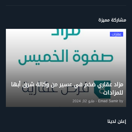
مشاركة مميزة
عقارات
مزاد عقاري ضخم في عسير من وكالة شرق أبها
للمزادات
by
Emad Samir
-
مايو 02, 2024
إعلن لدينا