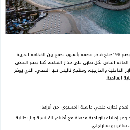
يقدم جميرا برج العرب تجربة إقامة فريدة، حيث يضم 198جناح فاخر مصمم بأسلوب يجمع بين الفخامة العربية
الخادم الخاص لكل طابق على مدار الساعة. كما يضم الفندق
ح الداخلية والخارجية، ومنتجع تاليس سبا الصحي، الذي يوفر
ة العالمية.
تقدم تجارب طهي عالمية المستوى، من أبرزها:
نتهى: يقع على ارتفاع 200 متر ويوفر إطلالة بانورامية مذهلة مع أطباق الفرنسية والإيطالية
 سافيريو سباراجلي.