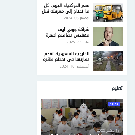
سعر التوكتوك اليوم: كل
ما تحتاج إلى معرفته قبل
الشراء أو البيع
نوفمبر 08, 2024
شراكة جوني آيف
مهندس تصاميم أجهزة
أبل وOpenAI - ملامح
مايو 23, 2025
ثورة جديدة في تصميم
أجهزة الذكاء الاصطناعي
الخارجية السعودية تقدم
تعازيها في تحطم طائرة
ركاب برازيلية تقل 62
أغسطس 10, 2024
شخصًا
تعليم
تعليم
19 شتنبر 2025