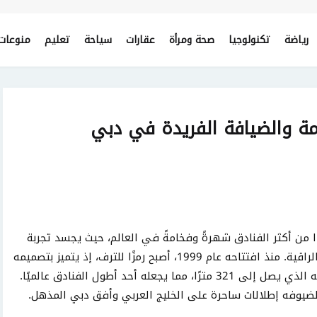
رياضة
تكنولوجيا
صحة ومرأة
عقارات
سياحة
تعليم
منوعات
امة والضيافة الفريدة في دبي
 من أكثر الفنادق شهرةً وفخامةً في العالم، حيث يجسد تجربة
ضيافة لا مثيل لها من حيث التصميم والخدمات الراقية. منذ افتتاحه عام 1999، أصبح رمزًا للترف، إذ يتميز بتصميمه
المعماري المستوحى من شراع السفينة، وارتفاعه الذي يصل إلى 321 مترًا، مما يجعله أحد أطول الفنادق عالميًا.
لضيوفه إطلالات ساحرة على الخليج العربي وأفق دبي المذهل.