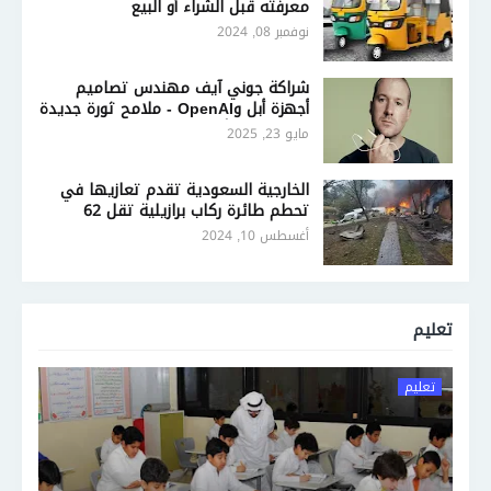
معرفته قبل الشراء أو البيع
نوفمبر 08, 2024
شراكة جوني آيف مهندس تصاميم
أجهزة أبل وOpenAI - ملامح ثورة جديدة
في تصميم أجهزة الذكاء الاصطناعي
مايو 23, 2025
الخارجية السعودية تقدم تعازيها في
تحطم طائرة ركاب برازيلية تقل 62
شخصًا
أغسطس 10, 2024
تعليم
تعليم