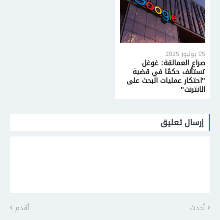
05 يوليوز 2025
صراع العمالقة: غوغل
تستأنف حكمًا في قضية
"احتكار عمليات البحث على
الانترنت"
إرسال تعليق
أحدث
أقدم