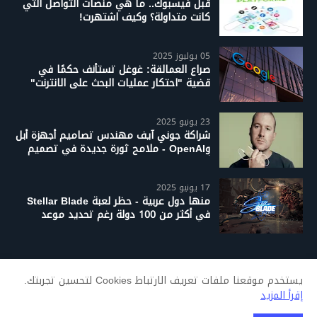
قبل فيسبوك.. ما هي منصات التواصل التي
كانت متداولة؟ وكيف اشتهرت!
05 يوليوز 2025
صراع العمالقة: غوغل تستأنف حكمًا في
قضية "احتكار عمليات البحث على الانترنت"
23 يونيو 2025
شراكة جوني آيف مهندس تصاميم أجهزة أبل
وOpenAI - ملامح ثورة جديدة في تصميم
أجهزة الذكاء الاصطناعي
17 يونيو 2025
منها دول عربية - حظر لعبة Stellar Blade
في أكثر من 100 دولة رغم تحديد موعد
إصدارها
يستخدم موقعنا ملفات تعريف الارتباط Cookies لتحسين تجربتك.
الرئيسية
سياسة الخصوصية
إتفاقية الإستخدام
اتصل بنا
إقرأ المزيد
جميع الحقوق محفوظة ©
ترند العرب - موقع عرب ترند تابع آخر